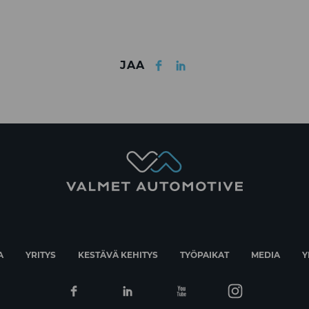
Facebook
LinkedIn
JAA
A
YRITYS
KESTÄVÄ KEHITYS
TYÖPAIKAT
MEDIA
Y
Facebook
Linkedin
Youtube
Instagram