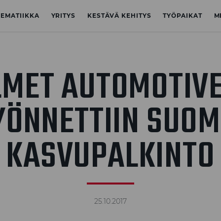
NEMATIIKKA
YRITYS
KESTÄVÄ KEHITYS
TYÖPAIKAT
M
LMET AUTOMOTIVE
ÖNNETTIIN SUO
KASVUPALKINTO
25.10.2017