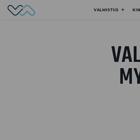
Valmet Automotive
+
VALMISTUS
KI
VA
MY