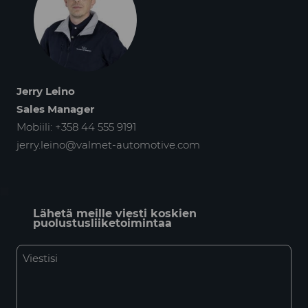
Jerry Leino
Sales Manager
Mobiili: +358 44 555 9191
jerry.leino@valmet-automotive.com
Lähetä meille viesti koskien
puolustusliiketoimintaa