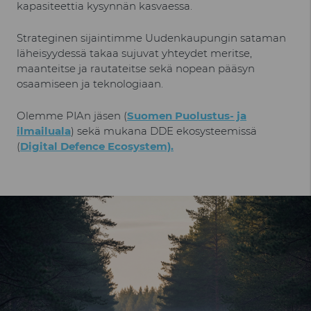
kapasiteettia kysynnän kasvaessa.
Strateginen sijaintimme Uudenkaupungin sataman
läheisyydessä takaa sujuvat yhteydet meritse,
maanteitse ja rautateitse sekä nopean pääsyn
osaamiseen ja teknologiaan.
Olemme PIAn jäsen (
Suomen Puolustus- ja
ilmailuala
) sekä mukana DDE ekosysteemissä
(
Digital Defence Ecosystem).