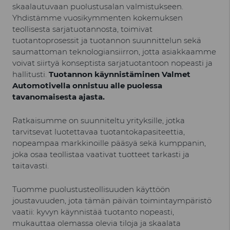
skaalautuvaan puolustusalan valmistukseen.
Yhdistämme vuosikymmenten kokemuksen
teollisesta sarjatuotannosta, toimivat
tuotantoprosessit ja tuotannon suunnittelun sekä
saumattoman teknologiansiirron, jotta asiakkaamme
voivat siirtyä konseptista sarjatuotantoon nopeasti ja
hallitusti.
Tuotannon käynnistäminen Valmet
Automotivella onnistuu alle puolessa
tavanomaisesta ajasta.
Ratkaisumme on suunniteltu yrityksille, jotka
tarvitsevat luotettavaa tuotantokapasiteettia,
nopeampaa markkinoille pääsyä sekä kumppanin,
joka osaa teollistaa vaativat tuotteet tarkasti ja
taitavasti.
Tuomme puolustusteollisuuden käyttöön
joustavuuden, jota tämän päivän toimintaympäristö
vaatii: kyvyn käynnistää tuotanto nopeasti,
mukauttaa olemassa olevia tiloja ja skaalata