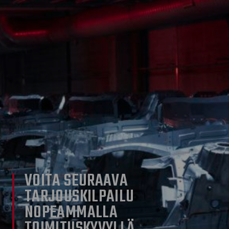
VOITA SEURAAVA
TARJOUSKILPAILU
NOPEAMMALLA
TOIMITUSKYVYLLÄ