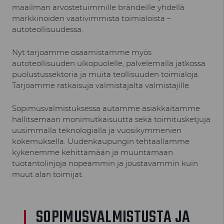
maailman arvostetuimmille brändeille yhdellä
markkinoiden vaativimmista toimialoista –
autoteollisuudessa.
Nyt tarjoamme osaamistamme myös
autoteollisuuden ulkopuolelle, palvelemalla jatkossa
puolustussektoria ja muita teollisuuden toimialoja.
Tarjoamme ratkaisuja valmistajalta valmistajille.
Sopimusvalmistuksessa autamme asiakkaitamme
hallitsemaan monimutkaisuutta sekä toimitusketjuja
uusimmalla teknologialla ja vuosikymmenien
kokemuksella. Uudenkaupungin tehtaallamme
kykenemme kehittämään ja muuntamaan
tuotantolinjoja nopeammin ja joustavammin kuin
muut alan toimijat.
SOPIMUSVALMISTUSTA JA