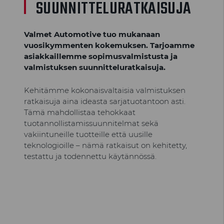
SUUNNITTELURATKAISUJA
Valmet Automotive tuo mukanaan
vuosikymmenten kokemuksen. Tarjoamme
asiakkaillemme sopimusvalmistusta ja
valmistuksen suunnitteluratkaisuja.
Kehitämme kokonaisvaltaisia valmistuksen
ratkaisuja aina ideasta sarjatuotantoon asti.
Tämä mahdollistaa tehokkaat
tuotannollistamissuunnitelmat sekä
vakiintuneille tuotteille että uusille
teknologioille – nämä ratkaisut on kehitetty,
testattu ja todennettu käytännössä.