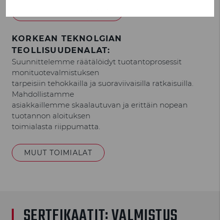
PUOLUSTUSTOIMIALA
KORKEAN TEKNOLGIAN
TEOLLISUUDENALAT:
Suunnittelemme räätälöidyt tuotantoprosessit
monituotevalmistuksen
tarpeisiin tehokkailla ja suoraviivaisilla ratkaisuilla.
Mahdollistamme
asiakkaillemme skaalautuvan ja erittäin nopean
tuotannon aloituksen
toimialasta riippumatta.
MUUT TOIMIALAT
SERTFIKAATIT: VALMISTUS