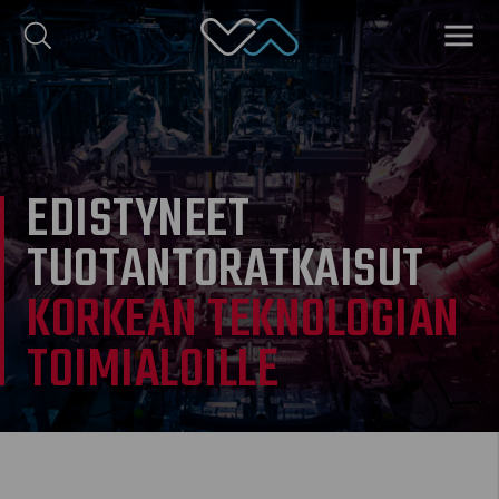
Valmet Automotive
VALIK
nglish
EDISTYNEET
TUOTANTORATKAISUT
KORKEAN TEKNOLOGIAN
TOIMIALOILLE