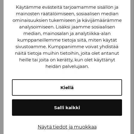
Olemme yksi maailman suurimmista autojen
Käytämme evästeitä tarjoamamme sisällön ja
sopimusvalmistajista. Joustavien
mainosten räätälöimiseen, sosiaalisen median
ja ainutlaatuisten prosessiemme ansiosta olemme
ominaisuuksien tukemiseen ja kävijämäärämme
luotettava
analysoimiseen. Lisäksi jaamme sosiaalisen
tuotantokumppani niin perinteisille
median, mainosalan ja analytiikka-alan
autonvalmistajille kuin alalle pyrkiville
kumppaneillemme tietoja siitä, miten käytät
uusille toimijoillekin.
sivustoamme. Kumppanimme voivat yhdistää
näitä tietoja muihin tietoihin, joita olet antanut
AJONEUVOTEOLLISUUS
heille tai joita on kerätty, kun olet käyttänyt
heidän palvelujaan.
PUOLUSTUSTEOLLISUUDEN
SOPIMUSVALMISTUS:
Meillä on välitön kapasiteetti vastata
Kiellä
puolustusteollisuuden nopeasti kasvaviin
tuotantotarpeisiin, yli 55 vuoden
sarjavalmistuskokemuksella.
Salli kaikki
Muuntautumiskykyisellä osaamisella ja nopean
teollistamisen prosesseilla
saavutetaan etumatka markkinoilla.
Näytä tiedot ja muokkaa