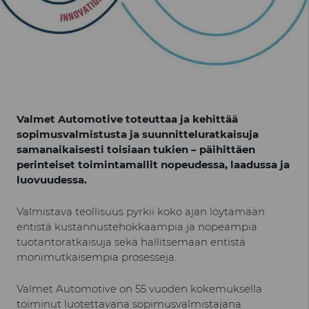
Valmet Automotive toteuttaa ja kehittää
sopimusvalmistusta ja suunnitteluratkaisuja
samanaikaisesti toisiaan tukien – päihittäen
perinteiset toimintamallit nopeudessa, laadussa ja
luovuudessa.
Valmistava teollisuus pyrkii koko ajan löytämään
entistä kustannustehokkaampia ja nopeampia
tuotantoratkaisuja sekä hallitsemaan entistä
monimutkaisempia prosesseja.
Valmet Automotive on 55 vuoden kokemuksella
toiminut luotettavana sopimusvalmistajana