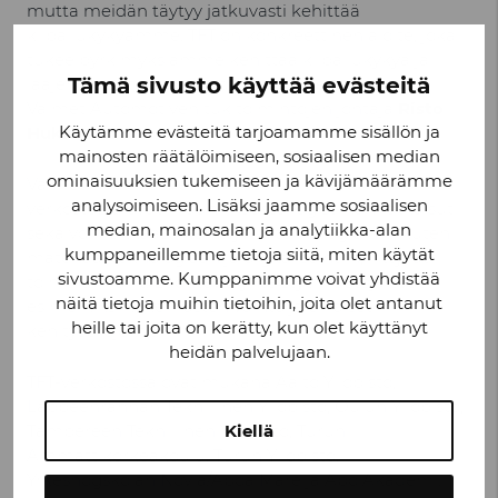
mutta meidän täytyy jatkuvasti kehittää
kilpailukykyämme. TFT on konkreettinen aloite, joka
tukee pyrkimyksiämme kehittää kilpailukykyä ja
Tämä sivusto käyttää evästeitä
laajentaa yhteistyöverkostoa Suomessa, kertoo
Valmet Automotiven tukitoimintojen johtaja
Risto
Käytämme evästeitä tarjoamamme sisällön ja
Hukkanen
.
mainosten räätälöimiseen, sosiaalisen median
ominaisuuksien tukemiseen ja kävijämäärämme
Valmet Automotivea kiinnostavia alueita TFT-
analysoimiseen. Lisäksi jaamme sosiaalisen
verkostossa ovat muun muassa logistiikan ratkaisut
median, mainosalan ja analytiikka-alan
sekä voimakkaasti kehittyviin teknologioihin, kuten
kumppaneillemme tietoja siitä, miten käytät
materiaaliteknologiaan ja digitalisointiin, liittyvät
sivustoamme. Kumppanimme voivat yhdistää
toimintamallit. Luontevia yhteistyömuotoja ovat
näitä tietoja muihin tietoihin, joita olet antanut
esimerkiksi kokemusten vaihto ja erilaiset
heille tai joita on kerätty, kun olet käyttänyt
kehitysprojektit.
heidän palvelujaan.
TFT-verkostossa ovat mukana Aalto Yliopisto,
Lappeenrannan Teknillinen Yliopisto, Oulun Yliopisto,
Kiellä
Tampereen Teknillinen Yliopisto, Turun
Ammattikorkeakoulu, Turun Yliopisto,
Yrkeshögskolan Novia/Aboa Mare ja Åbo Akademi.