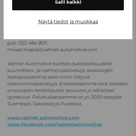
Verkostoa koordinoivat Turun ja Rauman kaupungit
Salli kaikki
sekä Turun Seudun Kehittämiskeskus.
Näytä tiedot ja muokkaa
Lisätietoja:
Viestintäpäällikkö Mikael Mäki
puh. 020 484 8011
mikael.maki(at)valmet-automotive.com
Valmet Automotive tuottaa autoteollisuudelle
suunnittelu- ja valmistuspalveluja, avoautojen
kattojärjestelmiä sekä niihin liittyviä
liiketoimintapalveluja. Erikoisalaamme ovat korkean
arvoluokan henkilöautot, avoautot ja sähköiset
ajoneuvot. Palveluksessamme on yli 2000 osaajaa
Suomessa, Saksassa ja Puolassa.
www.valmet-automotive.com
www.facebook.com/valmetautomotive