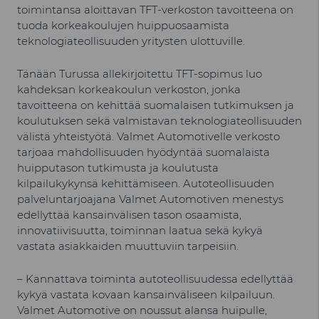
toimintansa aloittavan TFT-verkoston tavoitteena on
tuoda korkeakoulujen huippuosaamista
teknologiateollisuuden yritysten ulottuville.
Tänään Turussa allekirjoitettu TFT-sopimus luo
kahdeksan korkeakoulun verkoston, jonka
tavoitteena on kehittää suomalaisen tutkimuksen ja
koulutuksen sekä valmistavan teknologiateollisuuden
välistä yhteistyötä. Valmet Automotivelle verkosto
tarjoaa mahdollisuuden hyödyntää suomalaista
huipputason tutkimusta ja koulutusta
kilpailukykynsä kehittämiseen. Autoteollisuuden
palveluntarjoajana Valmet Automotiven menestys
edellyttää kansainvälisen tason osaamista,
innovatiivisuutta, toiminnan laatua sekä kykyä
vastata asiakkaiden muuttuviin tarpeisiin.
– Kannattava toiminta autoteollisuudessa edellyttää
kykyä vastata kovaan kansainväliseen kilpailuun.
Valmet Automotive on noussut alansa huipulle,