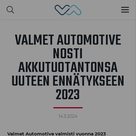
Valmet Automotive
VALIK
nglish
VALMET AUTOMOTIVE
NOSTI
AKKUTUOTANTONSA
UUTEEN ENNÄTYKSEEN
2023
14.3.2024
Valmet Automotive valmisti vuonna 2023