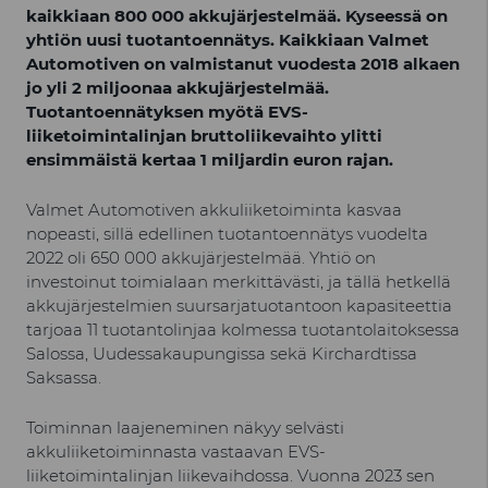
kaikkiaan 800 000 akkujärjestelmää. Kyseessä on
yhtiön uusi tuotantoennätys. Kaikkiaan Valmet
Automotiven on valmistanut vuodesta 2018 alkaen
jo yli 2 miljoonaa akkujärjestelmää.
Tuotantoennätyksen myötä EVS-
liiketoimintalinjan bruttoliikevaihto ylitti
ensimmäistä kertaa 1 miljardin euron rajan.
Valmet Automotiven akkuliiketoiminta kasvaa
nopeasti, sillä edellinen tuotantoennätys vuodelta
2022 oli 650 000 akkujärjestelmää. Yhtiö on
investoinut toimialaan merkittävästi, ja tällä hetkellä
akkujärjestelmien suursarjatuotantoon kapasiteettia
tarjoaa 11 tuotantolinjaa kolmessa tuotantolaitoksessa
Salossa, Uudessakaupungissa sekä Kirchardtissa
Saksassa.
Toiminnan laajeneminen näkyy selvästi
akkuliiketoiminnasta vastaavan EVS-
liiketoimintalinjan liikevaihdossa. Vuonna 2023 sen