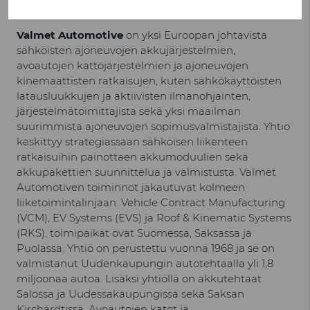
Facebook
Instagram
LinkedIn
YouTube
Valmet Automotive
on yksi Euroopan johtavista
sähköisten ajoneuvojen akkujärjestelmien,
avoautojen kattojärjestelmien ja ajoneuvojen
kinemaattisten ratkaisujen, kuten sähkökäyttöisten
latausluukkujen ja aktiivisten ilmanohjainten,
järjestelmätoimittajista sekä yksi maailman
suurimmista ajoneuvojen sopimusvalmistajista. Yhtiö
keskittyy strategiassaan sähköisen liikenteen
ratkaisuihin painottaen akkumoduulien sekä
akkupakettien suunnittelua ja valmistusta. Valmet
Automotiven toiminnot jakautuvat kolmeen
liiketoimintalinjaan: Vehicle Contract Manufacturing
(VCM), EV Systems (EVS) ja Roof & Kinematic Systems
(RKS), toimipaikat ovat Suomessa, Saksassa ja
Puolassa. Yhtiö on perustettu vuonna 1968 ja se on
valmistanut Uudenkaupungin autotehtaalla yli 1,8
miljoonaa autoa. Lisäksi yhtiöllä on akkutehtaat
Salossa ja Uudessakaupungissa sekä Saksan
Kirchardtissa. Avoautojen katot ja