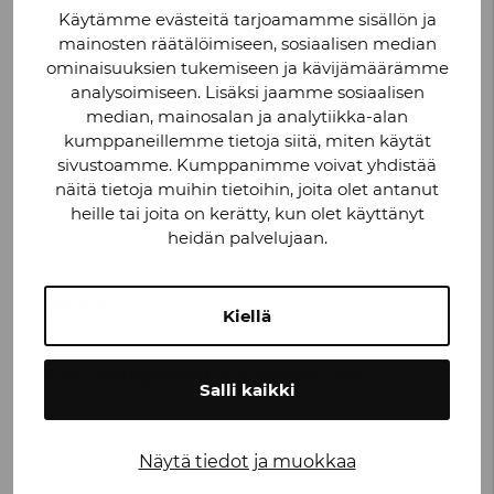
työkonevalmistajille, sopimusvalmistajana Valmet
Käytämme evästeitä tarjoamamme sisällön ja
Automotive puolestaan toimittaa akkujärjestelmiä
mainosten räätälöimiseen, sosiaalisen median
muun muassa Volvolle ja Mercedes-Benzille.
ominaisuuksien tukemiseen ja kävijämäärämme
analysoimiseen. Lisäksi jaamme sosiaalisen
Valmet Automotive on noussut yhdeksi Euroopan
median, mainosalan ja analytiikka-alan
johtavista akkujärjestelmien toimittajista.
kumppaneillemme tietoja siitä, miten käytät
Sopimusvalmistuksen ohessa Valmet Automotive on
sivustoamme. Kumppanimme voivat yhdistää
vahvistanut järjestelmätoimittajan rooliaan, ja lisäksi
näitä tietoja muihin tietoihin, joita olet antanut
yhtiö tarjoaa monipuolisesti koko akkujärjestelmien
heille tai joita on kerätty, kun olet käyttänyt
arvoketjun kattavia palveluja esimerkiksi
heidän palvelujaan.
järjestelmien suunnitteluun ja testaukseen.
Lisätietoja:
Kiellä
Mikael Mäki
, viestintäpäällikkö, Valmet Automotive
050 317 4308
mikael.maki@valmet-automotive.com
Salli kaikki
Kuvapankki
Media | Valmet Automotive (valmet-
automotive.com)
Näytä tiedot ja muokkaa
www.valmet-automotive.com