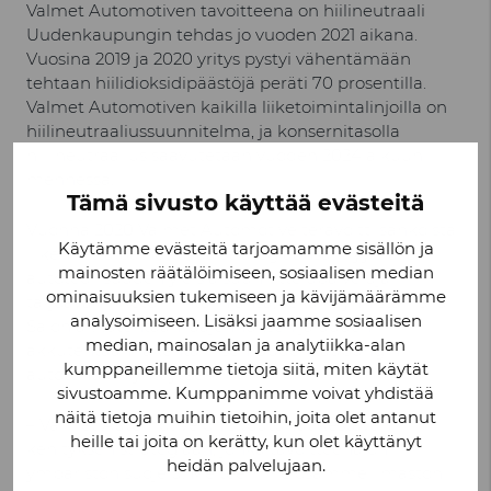
Valmet Automotiven tavoitteena on hiilineutraali
Uudenkaupungin tehdas jo vuoden 2021 aikana.
Vuosina 2019 ja 2020 yritys pystyi vähentämään
tehtaan hiilidioksidipäästöjä peräti 70 prosentilla.
Valmet Automotiven kaikilla liiketoimintalinjoilla on
hiilineutraaliussuunnitelma, ja konsernitasolla
hiilineutraalius saavutetaan vuoden 2024 alkuun
mennessä.
Tämä sivusto käyttää evästeitä
Vuonna 2020 Valmet Automotive terävöitti sähköistä
Käytämme evästeitä tarjoamamme sisällön ja
liikennettä painottavaa strategiaansa myymällä
mainosten räätälöimiseen, sosiaalisen median
autoteollisuuden yleisiä suunnittelupalveluja
ominaisuuksien tukemiseen ja kävijämäärämme
tarjoavan liiketoimintalinjansa, sekä käynnistämällä
analysoimiseen. Lisäksi jaamme sosiaalisen
Salon akkutehtaan laajennuksen ja uuden
median, mainosalan ja analytiikka-alan
akkutehtaan rakentamisen Uudenkaupungin
kumppaneillemme tietoja siitä, miten käytät
autotehtaan yhteyteen.
sivustoamme. Kumppanimme voivat yhdistää
näitä tietoja muihin tietoihin, joita olet antanut
– Valmet Automotive on sitoutunut kestävän
heille tai joita on kerätty, kun olet käyttänyt
kehityksen strategiaan, jonka tavoitteena on
heidän palvelujaan.
ympäristön suojelu. Me teemme osamme ilmaston