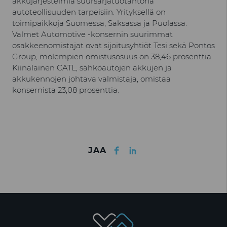
akkujärjestelmiä suursarjatuotantona
autoteollisuuden tarpeisiin. Yrityksellä on
toimipaikkoja Suomessa, Saksassa ja Puolassa.
Valmet Automotive -konsernin suurimmat
osakkeenomistajat ovat sijoitusyhtiöt Tesi sekä Pontos
Group, molempien omistusosuus on 38,46 prosenttia.
Kiinalainen CATL, sähköautojen akkujen ja
akkukennojen johtava valmistaja, omistaa
konsernista 23,08 prosenttia.
Facebook
LinkedIn
JAA