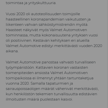
toimintaa ja yrityskulttuuria.
Vuosi 2020 oli autoteollisuuden toimijoille
haasteellinen koronapandemian vaikutusten ja
liikenteen vahvan sähköistymistrendin myötä.
Haasteet näkyivät myös Valmet Automotiven
toiminnassa, mutta kokonaisuutena yrityksen vuosi
oli positiivinen. Kestävän kehityksen eri alueilla
Valmet Automotive edistyi merkittävästi vuoden 2020
aikana.
Valmet Automotive panostaa vahvasti turvalliseen
työympäristöön. Kattavien koronan vastaisten
toimenpiteiden ansiosta Valmet Automotiven
toimipaikoissa ei ilmennyt yhtään tartuntaketjua
vuonna 2020. Samalla tapaturmien ja
sairauspoissaolojen määrät vähenivät merkittävästi,
kun henkilöstön tekemien turvallisuutta edistävien
ilmoitusten määrä puolestaan kasvoi.