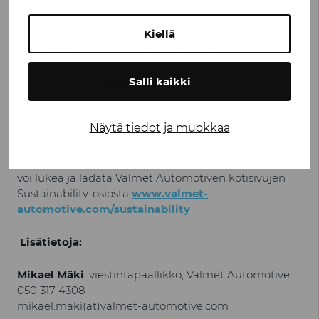
lämpenemisen pysäyttämiseksi Pariisin
ilmastosopimuksen vaatimusten mukaisesti.
Kiellä
Kestävän kehityksen raporttimme osoittaa, että
edistyimme tavoitteissamme merkittävästi vuoden
2020 aikana, kertoo Valmet Automotiven
Salli kaikki
toimitusjohtaja
Olaf Bongwald
.
Valmet Automotiven kestävän kehityksen raportti on
Näytä tiedot ja muokkaa
laadittu kansainvälisen GRI-ohjeistuksen mukaisesti.
Raportti kattaa Valmet Automotive -konsernin
toimipaikat Suomessa, Saksassa ja Puolassa. Raportin
voi lukea ja ladata Valmet Automotiven kotisivujen
Sustainability-osiosta
www.valmet-
automotive.com/sustainability
Lisätietoja:
Mikael Mäki
, viestintäpäällikkö, Valmet Automotive
050 317 4308
mikael.maki(at)valmet-automotive.com