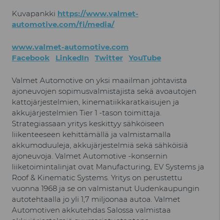
Kuvapankki
https://www.valmet-
automotive.com/fi/media/
www.valmet-automotive.com
Facebook
LinkedIn
Twitter
YouTube
Valmet Automotive on yksi maailman johtavista
ajoneuvojen sopimusvalmistajista sekä avoautojen
kattojärjestelmien, kinematiikkaratkaisujen ja
akkujärjestelmien Tier 1 -tason toimittaja.
Strategiassaan yritys keskittyy sähköiseen
liikenteeseen kehittämällä ja valmistamalla
akkumoduuleja, akkujärjestelmiä sekä sähköisiä
ajoneuvoja. Valmet Automotive -konsernin
liiketoimintalinjat ovat Manufacturing, EV Systems ja
Roof & Kinematic Systems. Yritys on perustettu
vuonna 1968 ja se on valmistanut Uudenkaupungin
autotehtaalla jo yli 1,7 miljoonaa autoa. Valmet
Automotiven akkutehdas Salossa valmistaa