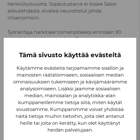
henkilötyövuotta. Sopeutustarve ei koske Salon
akkutehdasta, eivätkä neuvottelut johda
irtisanomisiin.
Työnantaja harkitsee toimenpiteeksi enintään 90
päivää kestäviä lomautuksia. Tavoite on löytää
yhdessä henkilöstön edustajien kanssa henkilöstön
asemaan mahdollisimman vähän vaikuttavat ja
Tämä sivusto käyttää evästeitä
toiminnan jatkuvuudelle parhaat
ratkaisuvaihtoehdot.
Käytämme evästeitä tarjoamamme sisällön ja
mainosten räätälöimiseen, sosiaalisen median
Lisätietoja:
ominaisuuksien tukemiseen ja kävijämäärämme
analysoimiseen. Lisäksi jaamme sosiaalisen
Pasi Rannus
, johtaja, valmistusliiketoiminta
median, mainosalan ja analytiikka-alan
haastatteluvaraukset assistentti Nadja Doylen kautta
kumppaneillemme tietoja siitä, miten käytät
050 317 0538
sivustoamme. Kumppanimme voivat yhdistää
pasi.rannus(at)valmet-automotive.com
näitä tietoja muihin tietoihin, joita olet antanut
heille tai joita on kerätty, kun olet käyttänyt
heidän palvelujaan.
www.valmet-automotive.com
www.autotehtaansankarit.fi