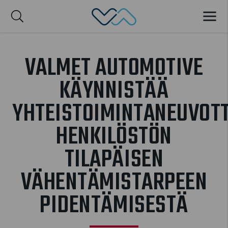
Valmet Automotive
VALIK
nglish
VALMET AUTOMOTIVE
KÄYNNISTÄÄ
YHTEISTOIMINTANEUVOT
HENKILÖSTÖN
TILAPÄISEN
VÄHENTÄMISTARPEEN
PIDENTÄMISESTÄ