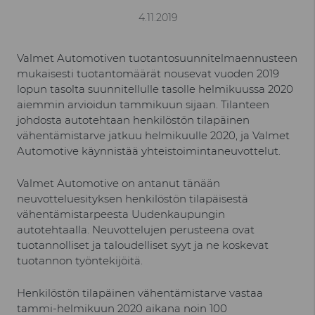
4.11.2019
Valmet Automotiven tuotantosuunnitelmaennusteen
mukaisesti tuotantomäärät nousevat vuoden 2019
lopun tasolta suunnitellulle tasolle helmikuussa 2020
aiemmin arvioidun tammikuun sijaan. Tilanteen
johdosta autotehtaan henkilöstön tilapäinen
vähentämistarve jatkuu helmikuulle 2020, ja Valmet
Automotive käynnistää yhteistoimintaneuvottelut.
Valmet Automotive on antanut tänään
neuvotteluesityksen henkilöstön tilapäisestä
vähentämistarpeesta Uudenkaupungin
autotehtaalla. Neuvottelujen perusteena ovat
tuotannolliset ja taloudelliset syyt ja ne koskevat
tuotannon työntekijöitä.
Henkilöstön tilapäinen vähentämistarve vastaa
tammi-helmikuun 2020 aikana noin 100