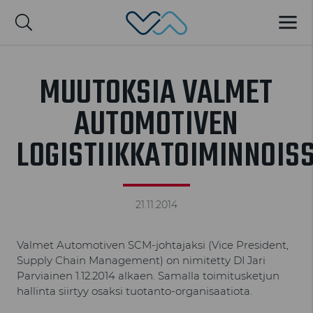
Valmet Automotive
VALIK
nglish
MUUTOKSIA VALMET
AUTOMOTIVEN
LOGISTIIKKATOIMINNOIS
21.11.2014
Valmet Automotiven SCM-johtajaksi (Vice President,
Supply Chain Management) on nimitetty DI Jari
Parviainen 1.12.2014 alkaen. Samalla toimitusketjun
hallinta siirtyy osaksi tuotanto-organisaatiota.