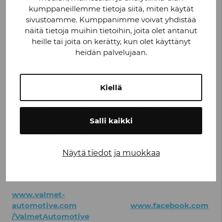
Parviainen raportoi tuotantojohtaja Pasi Rannukselle
kumppaneillemme tietoja siitä, miten käytät
ja on Valmet Automotiven Suomen johtoryhmän
sivustoamme. Kumppanimme voivat yhdistää
jäsen.
näitä tietoja muihin tietoihin, joita olet antanut
heille tai joita on kerätty, kun olet käyttänyt
Lisätietoja:
heidän palvelujaan.
Viestintäpäällikkö Mikael Mäki
puh. 020 484 8011
mikael.maki(at)valmet-automotive.com
Kiellä
Valmet Automotive tuottaa autoteollisuudelle
suunnittelu- ja valmistuspalveluja, avoautojen
Salli kaikki
kattojärjestelmiä sekä niihin liittyviä
liiketoimintapalveluja. Erikoisalaamme ovat korkean
arvoluokan henkilöautot, avoautot ja sähköiset
Näytä tiedot ja muokkaa
ajoneuvot. Palveluksessamme on 2000 osaajaa
Suomessa, Saksassa, Puolassa ja Kiinassa.
www.valmet-
automotive.com
www.facebook.com
/ValmetAutomotive