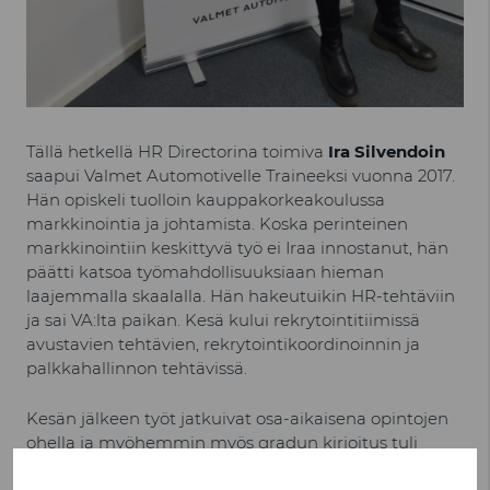
Tällä hetkellä HR Directorina toimiva
Ira Silvendoin
saapui Valmet Automotivelle Traineeksi vuonna 2017.
Hän opiskeli tuolloin kauppakorkeakoulussa
markkinointia ja johtamista. Koska perinteinen
markkinointiin keskittyvä työ ei Iraa innostanut, hän
päätti katsoa työmahdollisuuksiaan hieman
laajemmalla skaalalla. Hän hakeutuikin HR-tehtäviin
ja sai VA:lta paikan. Kesä kului rekrytointitiimissä
avustavien tehtävien, rekrytointikoordinoinnin ja
palkkahallinnon tehtävissä.
Kesän jälkeen työt jatkuivat osa-aikaisena opintojen
ohella ja myöhemmin myös gradun kirjoitus tuli
ajankohtaiseksi. Gradun Ira teki toimeksiantona VA:lle