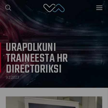
Valmet Automotive
VALIK
ish
Polski
URAPOLKUNI
TRAINEESTA HR
DIRECTORIKSI
9.2.2023