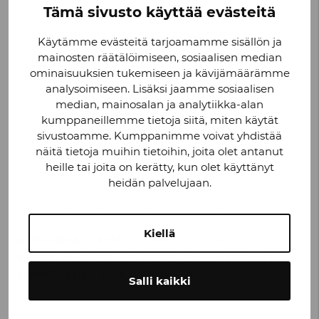
työnantajabrändistä ja opintojen ollessa
Tämä sivusto käyttää evästeitä
loppusuoralla hänelle tarjottiin vakituista työpaikkaa
nimikkeellä Talent Management Specialist.
Käytämme evästeitä tarjoamamme sisällön ja
mainosten räätälöimiseen, sosiaalisen median
”Talent Management Specialistina hoidin muun
ominaisuuksien tukemiseen ja kävijämäärämme
muassa rekrytointeja ja Trainee-ohjelmaa. Lisäksi
analysoimiseen. Lisäksi jaamme sosiaalisen
uutena aluevaltauksena toin VA:lle
median, mainosalan ja analytiikka-alan
oppilaitosyhteistyöt, joiden parissa työskentelin ja
kumppaneillemme tietoja siitä, miten käytät
osallistuin erilaisiin projekteihin.”
sivustoamme. Kumppanimme voivat yhdistää
näitä tietoja muihin tietoihin, joita olet antanut
Pari vuotta myöhemmin Ira siirtyi kehittämään
heille tai joita on kerätty, kun olet käyttänyt
johtoryhmän toimintaa ja sisäistä viestintää. Vuonna
heidän palvelujaan.
2022 Iralle tarjoutui mahdollisuus päästä vetämään
autotehtaan HR-funktiota, johon hän tarttui.
Kiellä
AVARAKATSEISUUS VOI TUODA
KIINNOSTAVIA TYÖMAHDOLLISUUKSIA JA
MAHTAVIA TYÖKAVEREITA
Salli kaikki