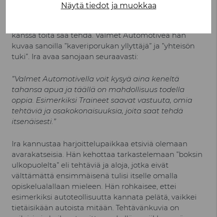
Iran mielestä hänen työssään parasta on uuden
Näytä tiedot ja muokkaa
luonti ja kehittäminen. Ehdottoman kivaksi
työsuhde-eduksi hän kuvaa myös ihmisiä, joiden
kanssa töitä saa tehdä. Valmet Automotivea hän
kuvaa sanoilla ”kaveriporukan yllyttäjä” ja ”yhteisön
tuki”. Ira avaa sanojaan seuraavasti:
”Valmet Automotivella voit kysyä aina keneltä
tahansa apua ja täällä on mahdollisuus todella
oppia. Esimerkiksi Traineet saavat vastuuta, omia
tehtäviä ja osakokonaisuuksia, joita saat tehdä
itsenäisesti.”
Ira kannustaa harjoittelupaikkaa etsiviä olemaan
avarakatseisia. Hän kehottaa tarkastelemaan ”boksin
ulkopuolelta” eli tehtäviä ja aloja, jotka eivät
välttämättä ensimmäisenä tulisi itselle omalla
opiskelualallaan mieleen. Hän rohkaisee, ettei
esimerkiksi autoteollisuutta kannata pelätä, vaikkei
tietäisikään autoista mitään. Tehtävänkuvia on