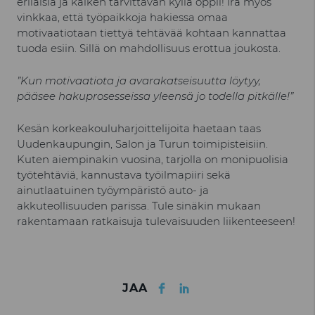
erilaisia ja kaiken tarvittavan kyllä oppii! Ira myös
vinkkaa, että työpaikkoja hakiessa omaa
motivaatiotaan tiettyä tehtävää kohtaan kannattaa
tuoda esiin. Sillä on mahdollisuus erottua joukosta.
”Kun motivaatiota ja avarakatseisuutta löytyy,
pääsee hakuprosesseissa yleensä jo todella pitkälle!”
Kesän korkeakouluharjoittelijoita haetaan taas
Uudenkaupungin, Salon ja Turun toimipisteisiin.
Kuten aiempinakin vuosina, tarjolla on monipuolisia
työtehtäviä, kannustava työilmapiiri sekä
ainutlaatuinen työympäristö auto- ja
akkuteollisuuden parissa. Tule sinäkin mukaan
rakentamaan ratkaisuja tulevaisuuden liikenteeseen!
Facebook
LinkedIn
JAA