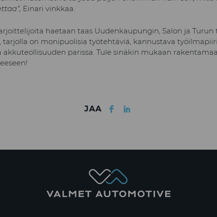
ettaa”,
Einari vinkkaa.
joittelijoita haetaan taas Uudenkaupungin, Salon ja Turun t
 tarjolla on monipuolisia työtehtäviä, kannustava työilmapiir
a akkuteollisuuden parissa. Tule sinäkin mukaan rakentamaa
teeseen!
Facebook
LinkedIn
JAA