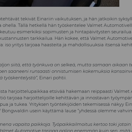
tehtävät tekivät Einariin vaikutuksen, ja hän jatkoikin syksyl
a ohella. Tällä hetkellä hän työskentelee Valmet Automotivell
lukeutuu esimerkiksi sopimusten ja hintapäivitysten seurailua 
a kustannusten tarkkailua. Hän kokee, että Valmet Automotiv
a: iso yritys tarjoaa haasteita ja mahdollisuuksia itsensä ke
aljon siitä, että työnkuva on selkeä, mutta samaan aikaan 
 koen saaneeni runsaasti onnistumisen kokemuksia kansainv
 työskentelystä”,
Einari pohtii.
aista harjoittelupaikkaa etsivää hakemaan reippaasti Valmet 
ö tarjoaa harjoittelijoille kehittävän ja innostavan työympäri
apua ja tukea. Yrityksen työntekijöiden tekemisessä näkyy Ei
af Bongwaldin usein käyttämä lause ”yhdessä olemme vahvim
ena vapaita paikkoja. Työpaikkailmoitus kertoo toki jotain 
Valmet Automotive tarjoaa paljon enemmän kuin sen, mitä k