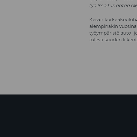
työilmoitus antaa ol
Kesän korkeakouluhar
aiempinakin vuosina,
työympäristö auto- j
tulevaisuuden liiken