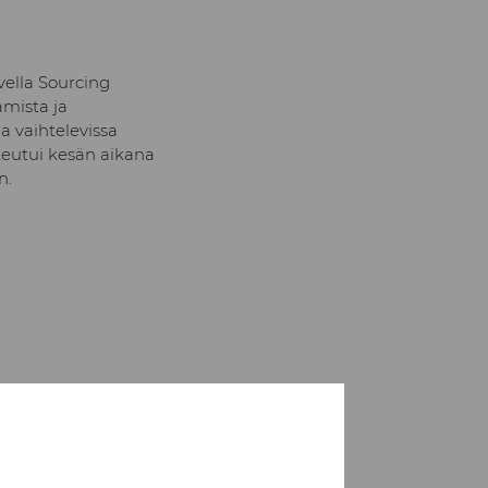
vella Sourcing
amista ja
a vaihtelevissa
ukeutui kesän aikana
n.