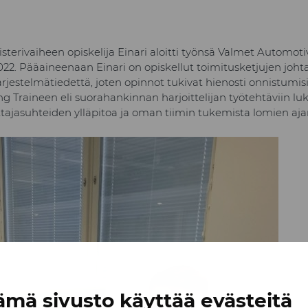
terivaiheen opiskelija Einari aloitti työnsä Valmet Automoti
022. Pääaineenaan Einari on opiskellut toimitusketjujen joht
rjestelmätiedettä, joten opinnot tukivat hienosti onnistumisi
ng Traineen eli suorahankinnan harjoittelijan työtehtäviin l
jasuhteiden ylläpitoa ja oman tiimin tukemista lomien aja
ämä sivusto käyttää evästeitä