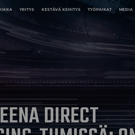
IIKKA
YRITYS
KESTÄVÄ KEHITYS
TYÖPAIKAT
MEDIA
EENA DIRECT