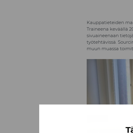
Kauppatieteiden mais
Traineena keväällä 2
sivuaineenaan tietojä
työtehtävissä. Sourci
muun muassa toimitta
T