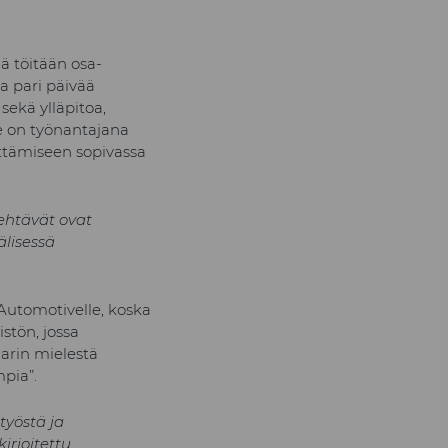
lä töitään osa-
a pari päivää
sekä ylläpitoa,
e on työnantajana
hittämiseen sopivassa
tehtävät ovat
älisessä
Automotivelle, koska
stön, jossa
narin mielestä
pia”.
työstä ja
irjoitettu