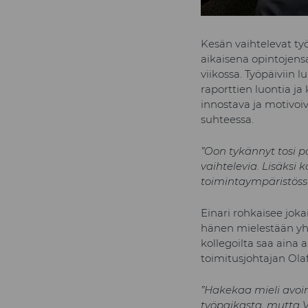
Kesän vaihtelevat työ
aikaisena opintojens
viikossa. Työpäiviin 
raporttien luontia j
innostava ja motivoiv
suhteessa.
”Oon tykännyt tosi p
vaihtelevia. Lisäksi
toimintaympäristössä
Einari rohkaisee jok
hänen mielestään yhti
kollegoilta saa aina 
toimitusjohtajan Ol
”Hakekaa mieli avoim
työpaikasta, mutta 