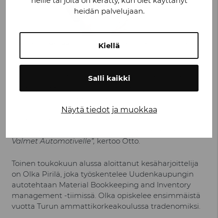
heille tai joita on kerätty, kun olet käyttänyt
heidän palvelujaan.
Tuotantotekniikkaosaston kesäharjoittelija Otto Runola
Kiellä
”Erittäin hyvät fiilikset palata takaisin tehtaalle
Salli kaikki
talven jälkeen. Työt ovat lähteneet hyvin käyntiin ja
työn vaativuus tulee nousemaan ajan kanssa
sopivassa suhteessa. Toivon, että näen oman
Näytä tiedot ja muokkaa
kädenjälkeni tehtaalla siten, että tekemästäni työstä
tulee olemaan hyötyä sekä minulle itselleni, että
Valmet Automotivelle”,
kertoo Otto.
Toinen toukokuun alussa aloittanut kesäharjoittelija
on Olka Pirilä, joka työskentelee Uudenkaupungin
autotehtaan Material Bookkeeping and Inventory
management -tiimissä. Olka opiskelee ensimmäistä
vuotta Turun ammattikorkeakoulussa tradenomiksi.