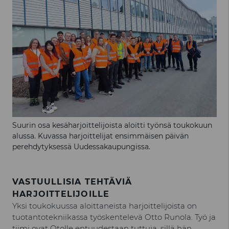
Suurin osa kesäharjoittelijoista aloitti työnsä toukokuun
alussa. Kuvassa harjoittelijat ensimmäisen päivän
perehdytyksessä Uudessakaupungissa.
VASTUULLISIA TEHTÄVIÄ
HARJOITTELIJOILLE
Yksi toukokuussa aloittaneista harjoittelijoista on
tuotantotekniikassa työskentelevä Otto Runola. Työ ja
tiimi ovat Otolle entuudestaan tuttuja, sillä hän