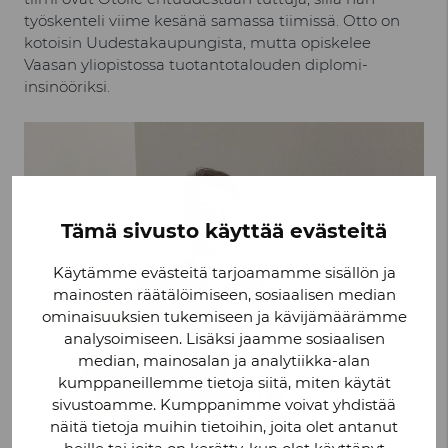
työskenteli viime kesänä samassa tiimissä. Otto on
kotoisin Uudestakaupungista, mutta opiskelee
Vaasan yliopistossa tuotantotalouden diplomi-
insinööriksi.
Tämä sivusto käyttää evästeitä
Käytämme evästeitä tarjoamamme sisällön ja
mainosten räätälöimiseen, sosiaalisen median
ominaisuuksien tukemiseen ja kävijämäärämme
analysoimiseen. Lisäksi jaamme sosiaalisen
median, mainosalan ja analytiikka-alan
kumppaneillemme tietoja siitä, miten käytät
sivustoamme. Kumppanimme voivat yhdistää
näitä tietoja muihin tietoihin, joita olet antanut