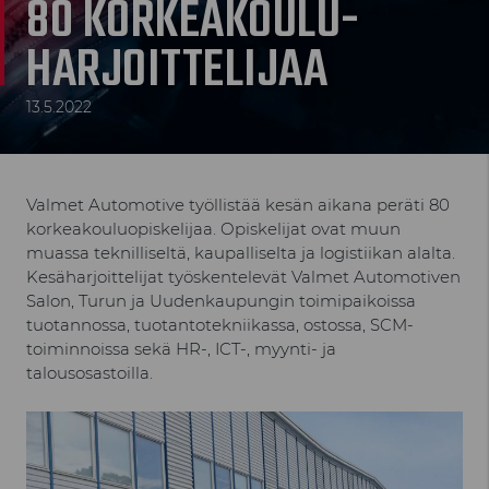
80 KORKEAKOULU­
HARJOITTELIJAA
13.5.2022
Valmet Automotive työllistää kesän aikana peräti 80
korkeakouluopiskelijaa. Opiskelijat ovat muun
muassa teknilliseltä, kaupalliselta ja logistiikan alalta.
Kesäharjoittelijat työskentelevät Valmet Automotiven
Salon, Turun ja Uudenkaupungin toimipaikoissa
tuotannossa, tuotantotekniikassa, ostossa, SCM-
toiminnoissa sekä HR-, ICT-, myynti- ja
talousosastoilla.