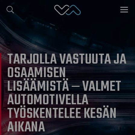
Valmet Automotive
VALIK
ish
Polski
TARJOLLA VASTUUTA JA
OSAAMISEN
LISÄÄMISTÄ – VALMET
AUTOMOTIVELLA
TYÖSKENTELEE KESÄN
AIKANA