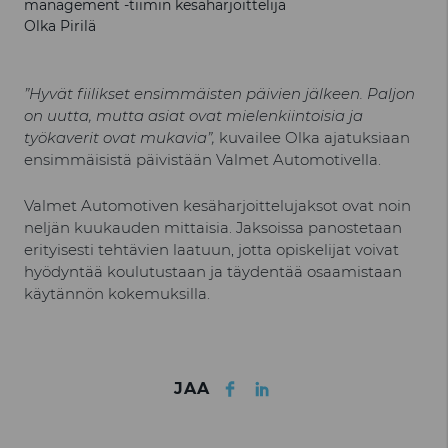
management -tiimin kesäharjoittelija
Olka Pirilä
”Hyvät fiilikset ensimmäisten päivien jälkeen. Paljon
on uutta, mutta asiat ovat mielenkiintoisia ja
työkaverit ovat mukavia”,
kuvailee Olka ajatuksiaan
ensimmäisistä päivistään Valmet Automotivella.
Valmet Automotiven kesäharjoittelujaksot ovat noin
neljän kuukauden mittaisia. Jaksoissa panostetaan
erityisesti tehtävien laatuun, jotta opiskelijat voivat
hyödyntää koulutustaan ja täydentää osaamistaan
käytännön kokemuksilla.
Facebook
LinkedIn
JAA