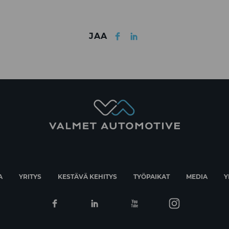
Facebook
LinkedIn
JAA
A
YRITYS
KESTÄVÄ KEHITYS
TYÖPAIKAT
MEDIA
Y
Facebook
Linkedin
Youtube
Instagram