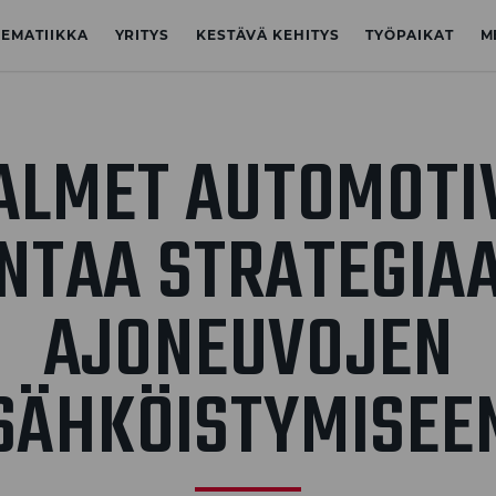
NEMATIIKKA
YRITYS
KESTÄVÄ KEHITYS
TYÖPAIKAT
M
ALMET AUTOMOTI
NTAA STRATEGIA
AJONEUVOJEN
SÄHKÖISTYMISEE