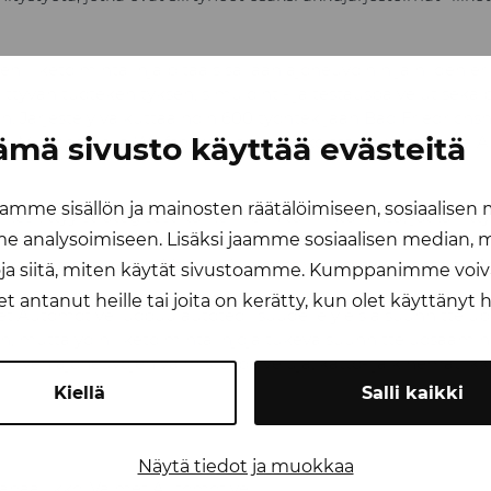
n liiketoimintalinja pitää sisällään ajoneuvoihin ja niiden eri
ittyvän tuotekehityksen, simulointi- ja testauspalvelut sekä 
n. Järjestely vaikuttaa noin 600 työntekijään Bad Friedrichsh
ämä sivusto käyttää evästeitä
in, Münchenin ja Wolfsburgin toimipaikoissa Saksassa sekä A
mme sisällön ja mainosten räätälöimiseen, sosiaalisen
eskittyy strategisesti tärkeimpiin toimintoihinsa, jotka liitt
 analysoimiseen. Lisäksi jaamme sosiaalisen median, ma
nnittelupalvelu toimintomme siirtyvät kaupan myötä omista
e vahvistavat, kertoo Valmet Automotiven toimitusjohtaja
Ol
a siitä, miten käytät sivustoamme. Kumppanimme voivat
let antanut heille tai joita on kerätty, kun olet käyttänyt
Automotive luopuu autoteollisuudelle yleisiä suunnittelupa
aan, mutta ydinliiketoimintalinjoja tukeva suunnitteluosaami
iven ajoneuvojen valmistuspalveluja, katto- ja kinematiikk
Kiellä
Salli kaikki
Näytä tiedot ja muokkaa
ntäpäällikkö, Valmet Automotive