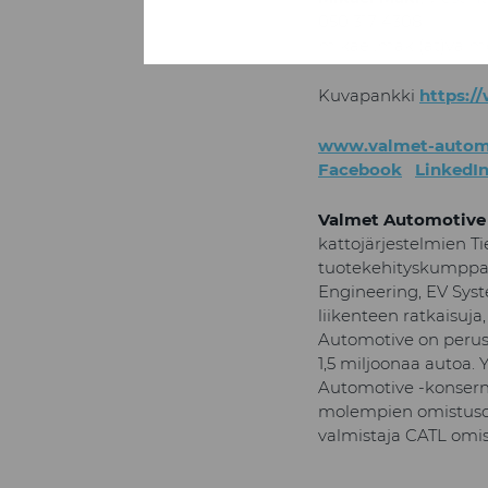
050 317 4308
mikael.maki(at)val
Kuvapankki
https:/
www.valmet-autom
Facebook
LinkedI
Valmet Automotive
kattojärjestelmien Ti
tuotekehityskumppani
Engineering, EV Syst
liikenteen ratkaisuja
Automotive on perus
1,5 miljoonaa autoa. 
Automotive -konserni
molempien omistusos
valmistaja CATL omis