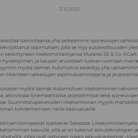
13.10.2020
eskittää toimintaansa yhä selkeämmin ajoneuvojen sähköist
lekirjoittanut sopimuksen, jolla se myy autoteollisuuden yleis
in keskittyneen liiketoimintalinjansa Mutares SE & Co. KGaA:l
en hyväksynnän, ja kaupan arvioidaan tulevan voimaan marr
 myynnin myötä Valmet Automotive keskittyy yhä vahvemmi
en liikenteen ratkaisujen sopimusvalmistajana ja järjestelmä
uutosten myötä Valmet Automotiven liiketoiminnan vahvim
ä, aktiivisissa kinemaattisissa järjestelmissä sekä ajoneuvoje
a. Suunnittelupalveluiden liiketoiminnan myynti mahdollist
mman kohdentamisen näille kasvualueille.
alinjan toimipaikat sijaitsevat Saksassa. Liiketoimintalinjall
iiketoiminnan kasvulle, sillä se on tukenut akkuteknologian j
itystyötä, jotka ovat siirtyneet osaksi akkujärjestelmät -liike