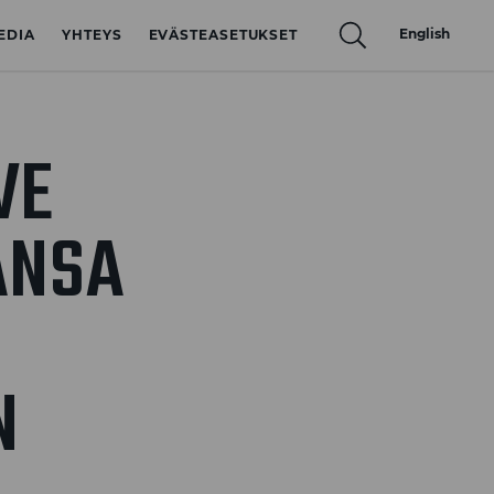
English
EDIA
YHTEYS
EVÄSTEASETUKSET
VE
ANSA
N