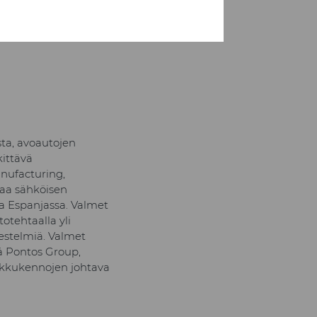
ta, avoautojen
kittävä
nufacturing,
taa sähköisen
 ja Espanjassa. Valmet
tehtaalla yli
jestelmiä. Valmet
ä Pontos Group,
akkukennojen johtava