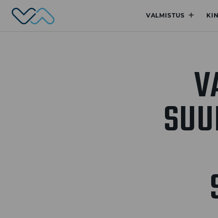
Valmet Automotive
+
VALMISTUS
KI
V
SUU