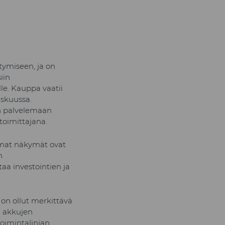
ymiseen, ja on
iin
le. Kauppa vaatii
askuussa.
n palvelemaan
toimittajana.
mat näkymät ovat
n
aa investointien ja
a on ollut merkittävä
a akkujen
toimintalinjan