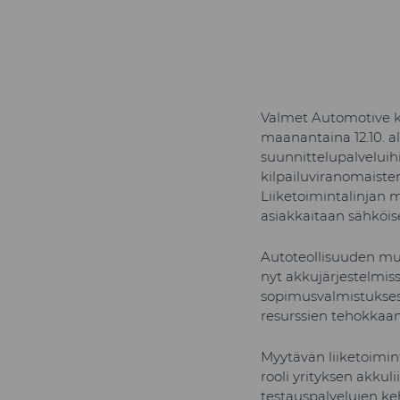
Valmet Automotive k
maanantaina 12.10. al
suunnittelupalveluih
kilpailuviranomaist
Liiketoimintalinjan
asiakkaitaan sähköis
Autoteollisuuden m
nyt akkujärjestelmiss
sopimusvalmistuksess
resurssien tehokkaa
Myytävän liiketoimint
rooli yrityksen akkul
testauspalvelujen keh