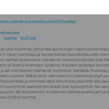
met-automotive.com
/www.valmet-automotive.com/fi/media/
otive.com
n
Twitter
YouTube
on yksi maailman johtavista ajoneuvojen sopimusvalmistajis
er 1 -tason toimittaja ja kansainvälisen autoteollisuuden mer
. Valmet Automotive -konsernin liiketoimintalinjat ovat Ma
ems ja Roof & Kinematic Systems. Yrityksen strategia painot
, ja sen toimipaikat sijaitsevat Suomessa, Saksassa, Puolassa
tettu vuonna 1968 ja se on valmistanut Uudenkaupungin auto
Yritys kehittää ja toimittaa sekä akkumoduuleja että akkujär
n suurimmat osakkeenomistajat ovat sijoitusyhtiöt Tesi sek
uus on 38,46 prosenttia. Kiinalainen sähköautoakkujen ja 
taa 23,08 prosenttia.