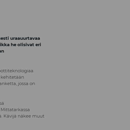
esti uraauurtavaa
kka he olisivat eri
an
ottiteknologiaa.
 kehitetään
anketta, jossa on
sä
 Mittatarkassa
ä. Kävijä näkee muut