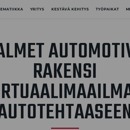
NEMATIIKKA
YRITYS
KESTÄVÄ KEHITYS
TYÖPAIKAT
M
ALMET AUTOMOTI
RAKENSI
IRTUAALIMAAILM
AUTOTEHTAASEE