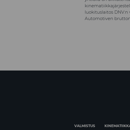
kinematiikkajärjeste
luokituslaitos DNV:n 
Automotiven bruttomy
VALMISTUS
KINEMATIIKK