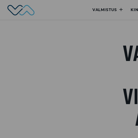
Valmet Automotive
+
VALMISTUS
KI
V
V