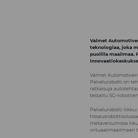
Valmet Automotiven 
teknologiaa, joka ma
puolilla maailmaa.
innovaatiokeskukses
Valmet Automotiven 
Palvelurobotti on te
ratkaisuja autotehtaa
testattu 5G-robottie
Palvelurobotti liikk
hitsausrobottisoluss
metaversumissa liik
virtuaalimaailmaan t