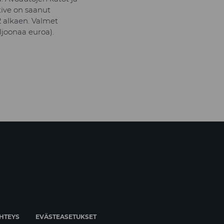
tive on saanut
2 alkaen. Valmet
ljoonaa euroa).
HTEYS
EVÄSTEASETUKSET