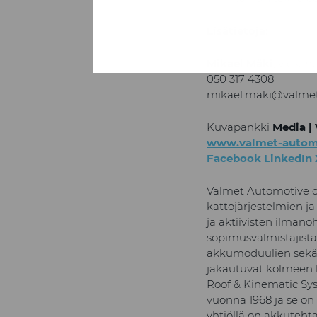
Lisätietoja:
Mikael Mäki
, viesti
050 317 4308
mikael.maki@valme
Kuvapankki
Media |
www.valmet-autom
Facebook
LinkedIn
Valmet Automotive on
kattojärjestelmien j
ja aktiivisten ilman
sopimusvalmistajista.
akkumoduulien sekä 
jakautuvat kolmeen l
Roof & Kinematic Sys
vuonna 1968 ja se on
yhtiöllä on akkuteht