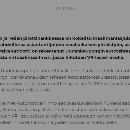
23.11.2023
ja Telian pilottihankkeessa on kokeiltu maailmanlaajuis
hdollistaa asiantuntijoiden reaaliaikaisen yhteistyön, vai
 Palvelurobotti on rakentanut Uudenkaupungin autotehta
ta virtuaalimaailman, jossa liikutaan VR-lasien avulla.
Uudenkaupungin autotehtaalla on pilotoitu uudenlaista rob
hnyt lidar-skannauksen tehtaan innovaatiokeskuksesta, jossa
n tarpeisiin. Pilotti on osa VTT:n ja Telian MURO-innovaatioh
n käyttömahdollisuuksia.
ui Valmet Automotiven innovaatiokeskuksen noin 70-neliöises
a, skannasi alueen ja kokosi näkemästään virtuaalimaailman.
utaan VR-lasit päässä tai näkymää seurataan koneen näytölt
ulleet ihmiset hahmoina, joiden kanssa voi keskustella.