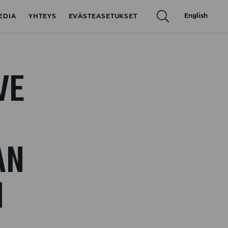
English
EDIA
YHTEYS
EVÄSTEASETUKSET
VE
AN
N