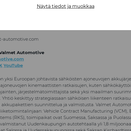
Näytä tiedot ja muokkaa
ntäpäällikkö, Valmet Automotive
t-automotive.com
 Valmet Automotive
otive.com
X
YouTube
 yksi Euroopan johtavista sähköisten ajoneuvojen akkujärj
a ajoneuvojen kinemaattisten ratkaisujen, kuten sähkökäyttö
ohjainten, järjestelmätoimittajista sekä yksi maailman suuri
 Yhtiö keskittyy strategiassaan sähköisen liikenteen ratkais
akkupakettien suunnittelua ja valmistusta. Valmet Automo
iiketoimintalinjaan: Vehicle Contract Manufacturing (VCM), 
tems (RKS), toimipaikat ovat Suomessa, Saksassa ja Puolassa
 valmistanut Uudenkaupungin autotehtaalla yli 1,8 miljoonaa 
aat Salossa ja Uudessakaupungissa sekä Saksan Kirchardtissa