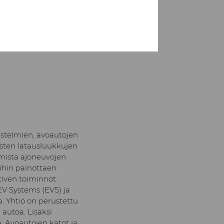
estelmien, avoautojen
isten latausluukkujen
mmista ajoneuvojen
uihin painottaen
tiven toiminnot
EV Systems (EVS) ja
. Yhtiö on perustettu
autoa. Lisäksi
. Avoautojen katot ja