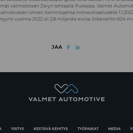
lmät valmistetaan Zaryn tehtaalla Puolassa. Valmet Automo
vahvistuksen omien toimintojensa hiilineutraaliudelle 1.1.202
ynti vuonna 2022 oli 2,8 miljardia euroa (liikevaihto 604 mi
Facebook
LinkedIn
JAA
A
YRITYS
KESTÄVÄ KEHITYS
TYÖPAIKAT
MEDIA
Y