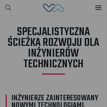
Valmet Automotive
MENU
sh
Suomi
SPECJALISTYCZNA
ŚCIEŻKA ROZWOJU DLA
INŻYNIERÓW
TECHNICZNYCH
INŻYNIERZE ZAINTERESOWANY
NOWYMI TECHNOLOGIAMI,