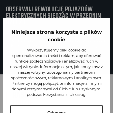
OBSERWUJ REWOLUCJĘ POJAZDÓW
ELEKTRYCZNYCH SIEDZĄC W PRZEDNIM
RZĘDZIE
Niniejsza strona korzysta z plików
Elektryfikacja transportu, automatyzacja fabryk,
cookie
innowacyjność w systemach akumulatorowych, bycie
jednymi z pierwszych, którzy testują nowe rzeczy…
Wykorzystujemy pliki cookie do
Szybko reagujemy na zmiany w branży
spersonalizowania treści i reklam, aby oferować
motoryzacyjnej. Teraz i Ty możesz zająć obok nas
funkcje społecznościowe i analizować ruch w
miejsce w przednim rzędzie.
naszej witrynie. Informacje o tym, jak korzystasz z
naszej witryny, udostępniamy partnerom
społecznościowym, reklamowym i analitycznym.
Partnerzy mogą połączyć te informacje z innymi
danymi otrzymanymi od Ciebie lub uzyskanymi
NASI
podczas korzystania z ich usług.
LUDZIE
Odmowa